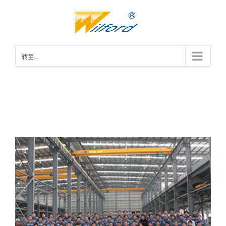
跳
过
内
容
转至...
history