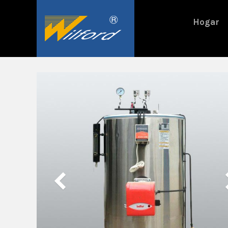
跳
过
Hogar
内
容