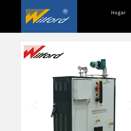
跳
过
Hogar
内
容