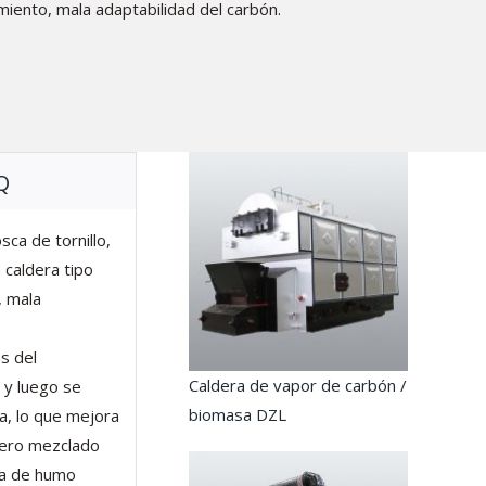
imiento, mala adaptabilidad del carbón.
Q
ca de tornillo,
 caldera tipo
, mala
és del
Caldera de vapor de carbón /
a y luego se
biomasa DZL
a, lo que mejora
sero mezclado
ja de humo