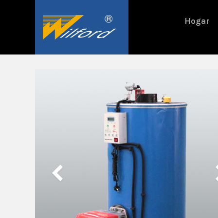
跳
过
Hogar
内
容