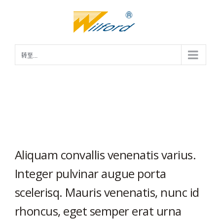
跳
过
内
容
转至...
Experts
Aliquam convallis venenatis varius.
Integer pulvinar augue porta
scelerisq. Mauris venenatis, nunc id
rhoncus, eget semper erat urna